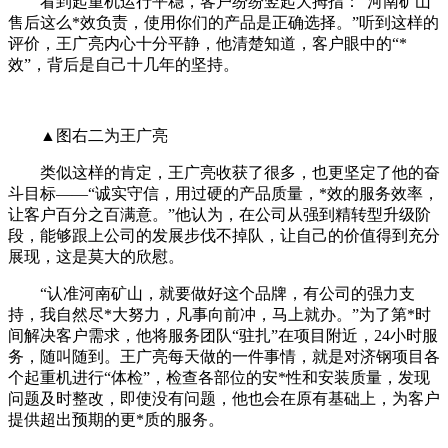
看到起重机运行平稳，客户纷纷竖起大拇指：“河南矿山
售后这么*效负责，使用你们的产品是正确选择。”听到这样的
评价，王广亮内心十分平静，他清楚知道，客户眼中的“*
效”，背后是自己十几年的坚持。
▲图右二为王广亮
类似这样的肯定，王广亮收获了很多，也更坚定了他的奋
斗目标——“诚实守信，用过硬的产品质量，*效的服务效率，
让客户百分之百满意。”他认为，在公司从强到精转型升级阶
段，能够跟上公司的发展步伐不掉队，让自己的价值得到充分
展现，这是莫大的欣慰。
“认准河南矿山，就要做好这个品牌，有公司的强力支
持，我自然尽*大努力，凡事向前冲，马上就办。”为了第*时
间解决客户需求，他将服务团队“驻扎”在项目附近，24小时服
务，随叫随到。王广亮每天做的一件事情，就是对济钢项目各
个起重机进行“体检”，检查各部位的安*性和安装质量，发现
问题及时整改，即使没有问题，他也会在原有基础上，为客户
提供超出预期的更*质的服务。