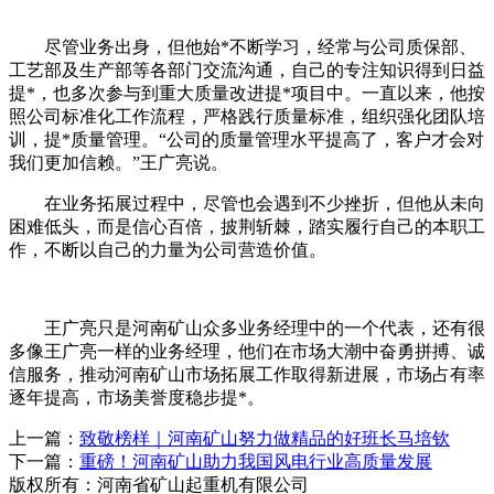
尽管业务出身，但他始*不断学习，经常与公司质保部、
工艺部及生产部等各部门交流沟通，自己的专注知识得到日益
提*，也多次参与到重大质量改进提*项目中。一直以来，他按
照公司标准化工作流程，严格践行质量标准，组织强化团队培
训，提*质量管理。“公司的质量管理水平提高了，客户才会对
我们更加信赖。”王广亮说。
在业务拓展过程中，尽管也会遇到不少挫折，但他从未向
困难低头，而是信心百倍，披荆斩棘，踏实履行自己的本职工
作，不断以自己的力量为公司营造价值。
王广亮只是河南矿山众多业务经理中的一个代表，还有很
多像王广亮一样的业务经理，他们在市场大潮中奋勇拼搏、诚
信服务，推动河南矿山市场拓展工作取得新进展，市场占有率
逐年提高，市场美誉度稳步提*。
上一篇：
致敬榜样｜河南矿山努力做精品的好班长马培钦
下一篇：
重磅！河南矿山助力我国风电行业高质量发展
版权所有：河南省矿山起重机有限公司