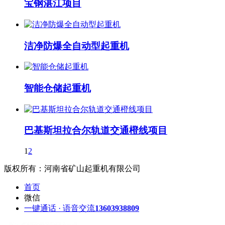
宝钢湛江项目
洁净防爆全自动型起重机
智能仓储起重机
巴基斯坦拉合尔轨道交通橙线项目
1
2
版权所有：河南省矿山起重机有限公司
首页
微信
一键通话 · 语音交流
13603938809