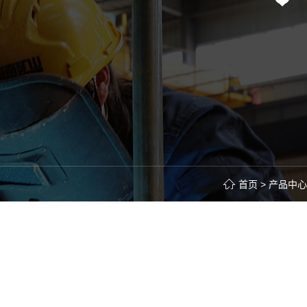
首页
>
产品中心