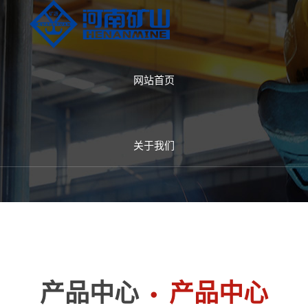
产品中心
联系我们
网站首页
查看全部
查看全部
关于我们
桥式起重机
新闻中心
门式起重机
专用起重机
产品中心
产品中心
产品中心
电动葫芦