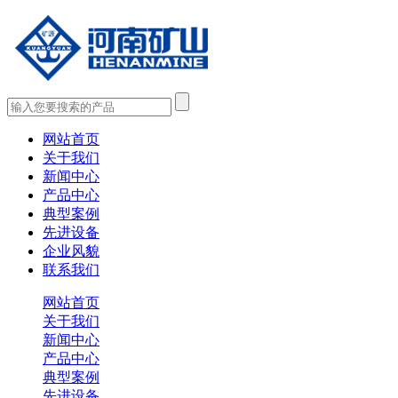
网站首页
关于我们
新闻中心
产品中心
典型案例
先进设备
企业风貌
联系我们
网站首页
关于我们
新闻中心
产品中心
典型案例
先进设备