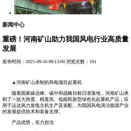
新闻中心
重磅！河南矿山助力我国风电行业高质量
发展
发布时间：2021-09-16 09:13:00 浏览次数：
161
▲河南矿山承制的风电项目起重机
随着国家碳达峰、碳中和战略目标日渐落地，河南矿山承
制了一批大跨度、精度高、低能耗新型绿色化起重机产品，应
用于运达风力发电主机生产及装配，为我国风电清洁能源产业
的发展提供技术和装备支撑。
产品优势，实力担当