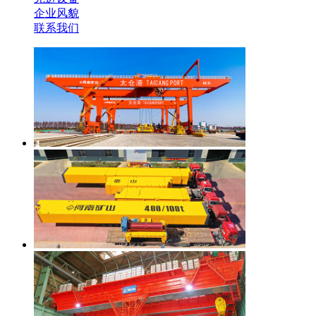
企业风貌
联系我们