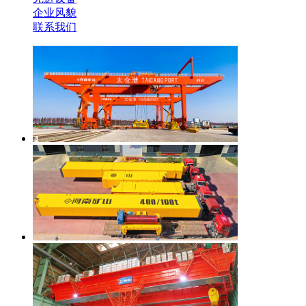
企业风貌
联系我们