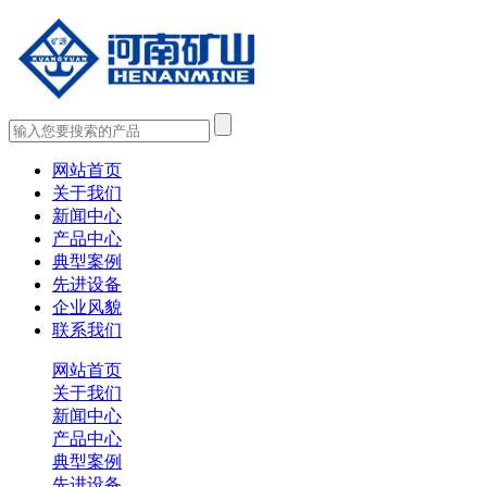
网站首页
关于我们
新闻中心
产品中心
典型案例
先进设备
企业风貌
联系我们
网站首页
关于我们
新闻中心
产品中心
典型案例
先进设备