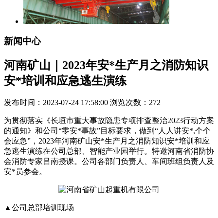
新闻中心
河南矿山｜2023年安*生产月之消防知识
安*培训和应急逃生演练
发布时间：2023-07-24 17:58:00 浏览次数：
272
为贯彻落实《长垣市重大事故隐患专项排查整治2023行动方案
的通知》和公司“零安*事故”目标要求，做到“人人讲安*,个个
会应急”，2023年河南矿山安*生产月之消防知识安*培训和应
急逃生演练在公司总部、智能产业园举行。特邀河南省消防协
会消防专家吕南授课。公司各部门负责人、车间班组负责人及
安*员参会。
▲公司总部培训现场