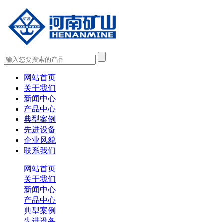
网站首页
关于我们
新闻中心
产品中心
典型案例
先进设备
企业风貌
联系我们
网站首页
关于我们
新闻中心
产品中心
典型案例
先进设备