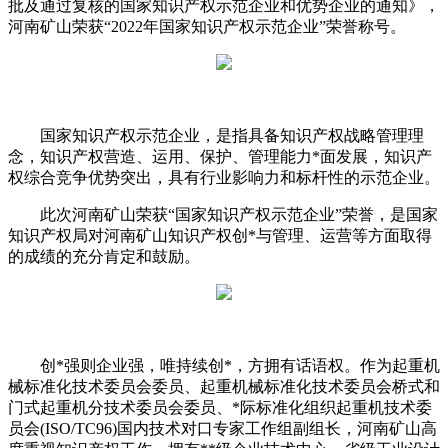
批及通过复核的国家知识产权示范企业和优势企业的通知》，
河南矿山荣获“2022年国家知识产权示范企业”荣誉称号。
国家知识产权示范企业，是指具备知识产权战略管理理
念，知识产权营造、运用、保护、管理能力*面发展，知识产
权综合竞争优势突出，具有行业影响力和标杆性的示范企业。
此次河南矿山荣获“国家知识产权示范企业”荣誉，是国家
知识产权局对河南矿山知识产权创*与管理、运营等方面取得
的成绩的充分肯定和鼓励。
创*强则企业强，唯持续创*，方拥有话语权。作为起重机
械标准化技术委员会委员、起重机械标准化技术委员会桥式和
门式起重机分技术委员会委员、*际标准化组织起重机技术委
员会(ISO/TC96)国内技术对口专家工作组副组长，河南矿山高