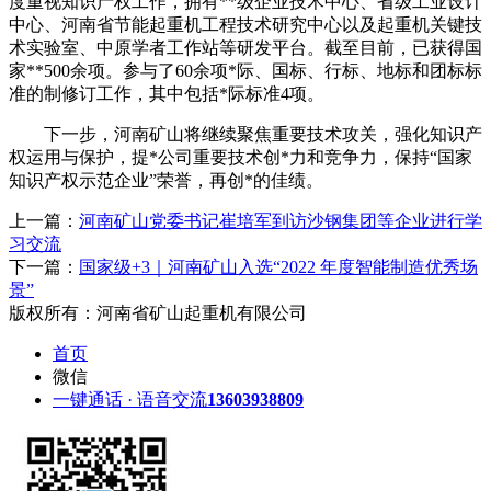
度重视知识产权工作，拥有**级企业技术中心、省级工业设计
中心、河南省节能起重机工程技术研究中心以及起重机关键技
术实验室、中原学者工作站等研发平台。截至目前，已获得国
家**500余项。参与了60余项*际、国标、行标、地标和团标标
准的制修订工作，其中包括*际标准4项。
下一步，河南矿山将继续聚焦重要技术攻关，强化知识产
权运用与保护，提*公司重要技术创*力和竞争力，保持“国家
知识产权示范企业”荣誉，再创*的佳绩。
上一篇：
河南矿山党委书记崔培军到访沙钢集团等企业进行学
习交流
下一篇：
国家级+3｜河南矿山入选“2022 年度智能制造优秀场
景”
版权所有：河南省矿山起重机有限公司
首页
微信
一键通话 · 语音交流
13603938809