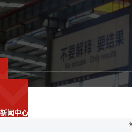
N
ews