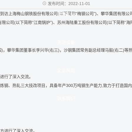
发布时间：2022-11-01
海梅山钢铁股份有限公司(以下简称“梅钢公司”)、攀华集团有限公司(以
典型案例
新型起重机
限公司(以下简称“江南锅炉”)、苏州海陆重工股份有限公司(以下简称“海
先进设备
，攀华集团董事长李兴华(右三)，沙钢集团常务副总经理马毅(右二)等
企业风貌
进行了深入交流。
、热轧三大技改项目，具备年产300万吨钢生产能力,致力于打造国内
联系我们
方进行了深入交流。