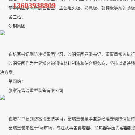
13603938809
电话：
攀华集团是高新民营企业，主营退火板、彩涂板、镀锌板等系列薄板，致
第三站：
沙钢集团
崔培军书记到访沙钢集团学习，沙钢集团党委书记、董事局常务执行
沙钢集团作为世界知名的钢铁材料制造和综合服务商，坚持以钢铁强国为己任
决方案。
第四站：
张家港富瑞重型装备有限公司
崔培军书记到访富瑞重装学习，富瑞重装董事兼总经理姜琰热情接待
富瑞重装定位于*际市场，专注从事各类塔器、换热器等压力容器制造