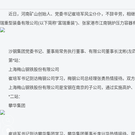
新闻中心
近日，河南矿山创始人、党委书记崔培军风尘仆仆，不辞辛劳，相继到访上
瑞重型装备有限公司(以下简称“富瑞重装”)、张家港市江南锅炉压力容器有
沙钢集团党委书记、董事局常务执行董事、有限公司董事长沈彬(左四)
第*站：
上海梅山钢铁股份有限公司
崔培军书记到访梅钢公司学习，梅钢公司总经理张勇热情接待。双方
上海梅山钢铁股份有限公司是宝钢在南京的子公司，通过实施高炉、炼钢
*二站：
攀华集团
崔培军书记到访攀华集团学习，攀华集团董事长李兴华热情接待。双