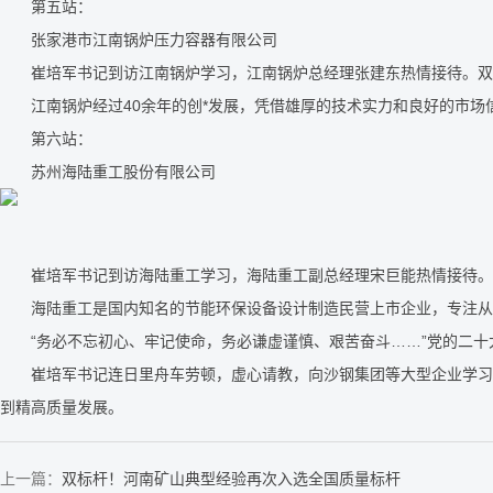
第五站：
张家港市江南锅炉压力容器有限公司
崔培军书记到访江南锅炉学习，江南锅炉总经理张建东热情接待。双
江南锅炉经过40余年的创*发展，凭借雄厚的技术实力和良好的市场
第六站：
苏州海陆重工股份有限公司
崔培军书记到访海陆重工学习，海陆重工副总经理宋巨能热情接待。
海陆重工是国内知名的节能环保设备设计制造民营上市企业，专注从事
“务必不忘初心、牢记使命，务必谦虚谨慎、艰苦奋斗……”党的二十大
崔培军书记连日里舟车劳顿，虚心请教，向沙钢集团等大型企业学习*
到精高质量发展。
上一篇：
双标杆！河南矿山典型经验再次入选全国质量标杆