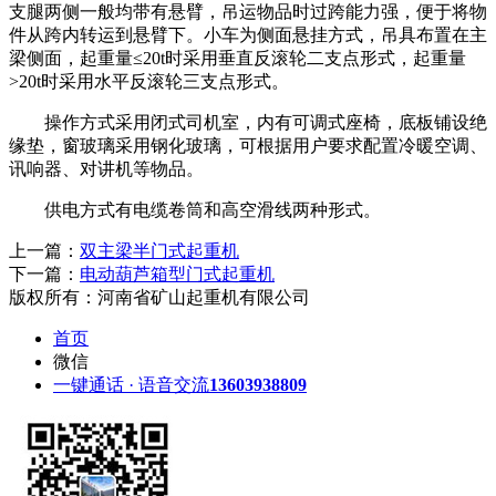
支腿两侧一般均带有悬臂，吊运物品时过跨能力强，便于将物
件从跨内转运到悬臂下。小车为侧面悬挂方式，吊具布置在主
梁侧面，起重量≤20t时采用垂直反滚轮二支点形式，起重量
>20t时采用水平反滚轮三支点形式。
操作方式采用闭式司机室，内有可调式座椅，底板铺设绝
缘垫，窗玻璃采用钢化玻璃，可根据用户要求配置冷暖空调、
讯响器、对讲机等物品。
供电方式有电缆卷筒和高空滑线两种形式。
上一篇：
双主梁半门式起重机
下一篇：
电动葫芦箱型门式起重机
版权所有：河南省矿山起重机有限公司
首页
微信
一键通话 · 语音交流
13603938809