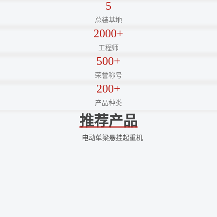
5
总装基地
2000+
工程师
500+
荣誉称号
200+
产品种类
推荐产品