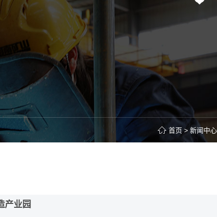
首页
>
新闻中心
造产业园