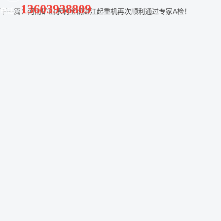
13603938809
电话：
下一篇：
河南矿山承制宝钢湛江起重机再次顺利通过专家A检！