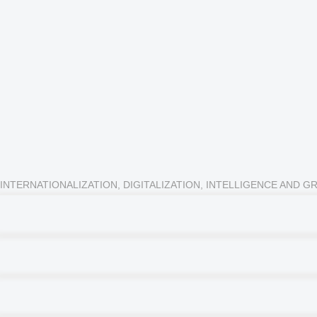
INTERNATIONALIZATION, DIGITALIZATION, INTELLIGENCE AND G