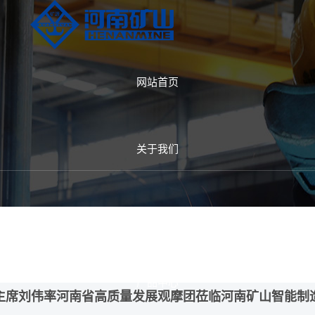
产品中心
联系我们
网站首页
查看全部
查看全部
关于我们
桥式起重机
新闻中心
门式起重机
专用起重机
产品中心
主席刘伟率河南省高质量发展观摩团莅临河南矿山智能制
电动葫芦