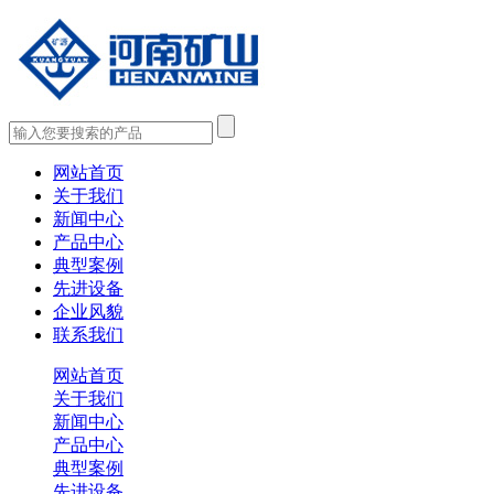
网站首页
关于我们
新闻中心
产品中心
典型案例
先进设备
企业风貌
联系我们
网站首页
关于我们
新闻中心
产品中心
典型案例
先进设备