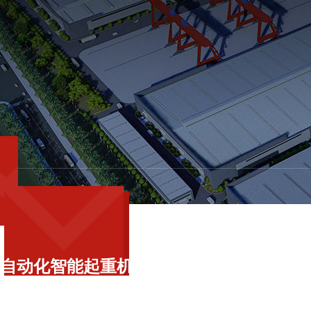
P
roduct