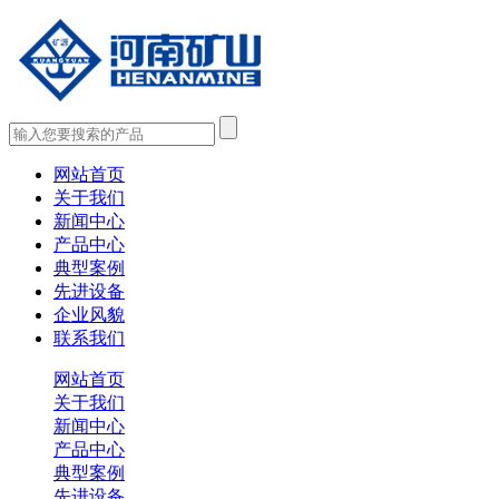
网站首页
关于我们
新闻中心
产品中心
典型案例
先进设备
企业风貌
联系我们
网站首页
关于我们
新闻中心
产品中心
典型案例
先进设备