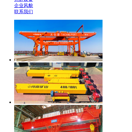
企业风貌
联系我们