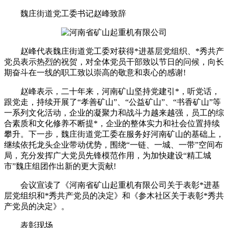
魏庄街道党工委书记赵峰致辞
赵峰代表魏庄街道党工委对获得*进基层党组织、*秀共产
党员表示热烈的祝贺，对全体党员干部致以节日的问候，向长
期奋斗在一线的职工致以崇高的敬意和衷心的感谢!
赵峰表示，二十年来，河南矿山坚持党建引*，听党话，
跟党走，持续开展了“孝善矿山”、“公益矿山”、“书香矿山”等
一系列文化活动，企业的凝聚力和战斗力越来越强，员工的综
合素质和文化修养不断提*，企业的整体实力和社会位置持续
攀升。下一步，魏庄街道党工委在服务好河南矿山的基础上，
继续依托龙头企业带动优势，围绕“一链、一城、一带”空间布
局，充分发挥广大党员先锋模范作用，为加快建设“精工城
市”魏庄组团作出新的更大贡献!
会议宣读了《河南省矿山起重机有限公司关于表彰*进基
层党组织和*秀共产党员的决定》和《参木社区关于表彰*秀共
产党员的决定》。
表彰现场