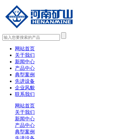
网站首页
关于我们
新闻中心
产品中心
典型案例
先进设备
企业风貌
联系我们
网站首页
关于我们
新闻中心
产品中心
典型案例
先进设备