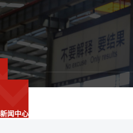
N
ews