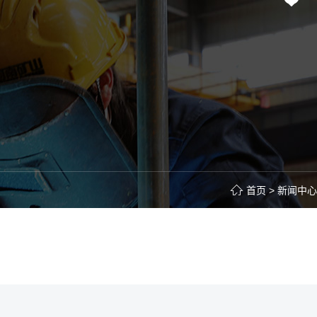
首页
>
新闻中心