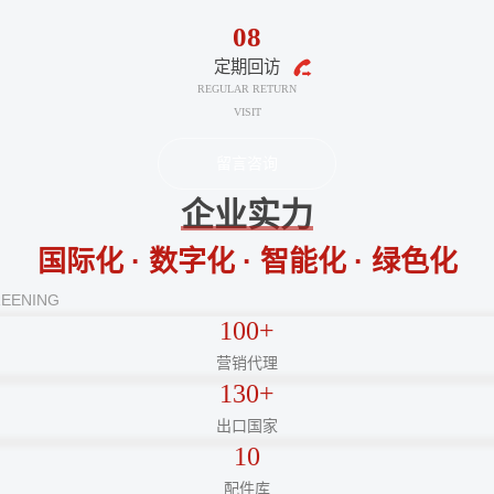
留言咨询
企业实力
国际化 · 数字化 · 智能化 · 绿色化
F
REENING
100+
营销代理
130+
出口国家
10
配件库