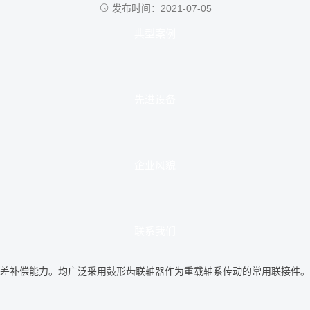
发布时间：2021-07-05
典型案例
新型起重机
先进设备
企业风貌
联系我们
补偿能力。均广泛采用鼓形齿联轴器作为重载轴系传动的常用联接件。