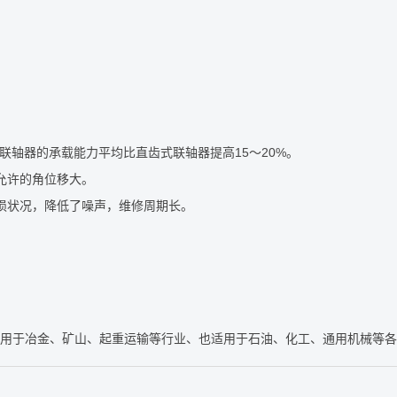
轴器的承载能力平均比直齿式联轴器提高15～20%。
允许的角位移大。
损状况，降低了噪声，维修周期长。
于冶金、矿山、起重运输等行业、也适用于石油、化工、通用机械等各