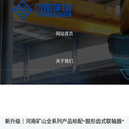
产品中心
联系我们
网站首页
查看全部
查看全部
关于我们
桥式起重机
新闻中心
门式起重机
专用起重机
产品中心
新升级｜河南矿山全系列产品标配“鼓形齿式联轴器”
电动葫芦