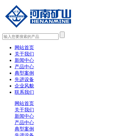
网站首页
关于我们
新闻中心
产品中心
典型案例
先进设备
企业风貌
联系我们
网站首页
关于我们
新闻中心
产品中心
典型案例
先进设备