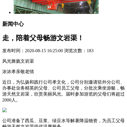
新闻中心
走，陪着父母畅游文岩渠！
发布时间：2020-08-15 16:25:00 浏览次数：
183
风光旖旎文岩渠
浓浓孝亲敬老情
近日，为弘扬和践行公司孝文化，公司分别邀请驻外分公司、
办事处业务精英的父母、公司员工父母，分批次乘坐游艇，畅
游天然文岩渠，欣赏美丽风光。届时参加游览的父母们将超过
2000人。
公司准备了西瓜、豆浆、绿豆水等解暑降温物资，为员工父母
畅游天然文岩渠提供温馨服务。