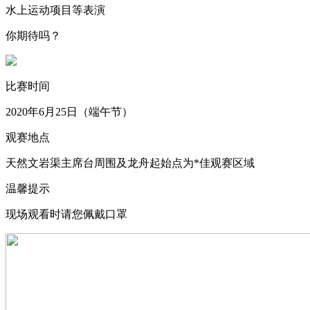
水上运动项目等表演
你期待吗？
比赛时间
2020年6月25日（端午节）
观赛地点
天然文岩渠主席台周围及龙舟起始点为*佳观赛区域
温馨提示
现场观看时请您佩戴口罩