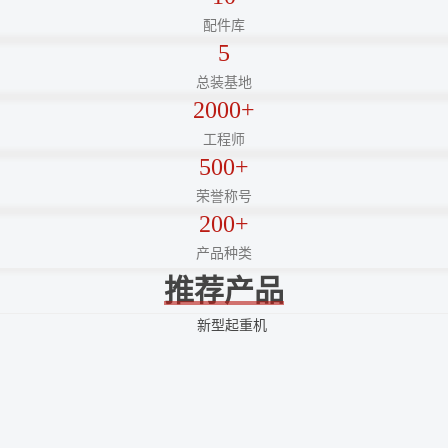
配件库
5
总装基地
2000+
工程师
500+
荣誉称号
200+
产品种类
推荐产品